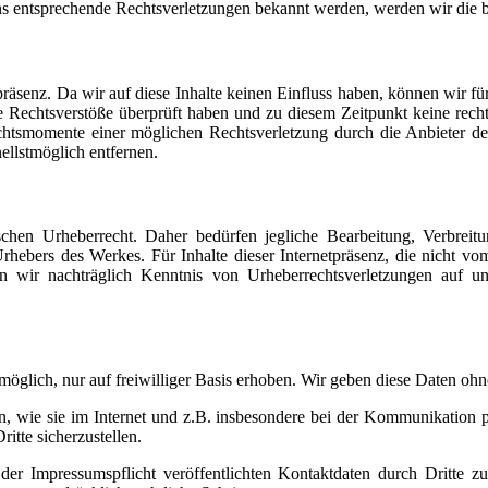
s entsprechende Rechtsverletzungen bekannt werden, werden wir die be
tpräsenz. Da wir auf diese Inhalte keinen Einfluss haben, können wir 
e Rechtsverstöße überprüft haben und zu diesem Zeitpunkt keine rechts
chtsmomente einer möglichen Rechtsverletzung durch die Anbieter der 
ellstmöglich entfernen.
tschen Urheberrecht. Daher bedürfen jegliche Bearbeitung, Verbreit
hebers des Werkes. Für Inhalte dieser Internetpräsenz, die nicht vom
ten wir nachträglich Kenntnis von Urheberrechtsverletzungen auf uns
öglich, nur auf freiwilliger Basis erhoben. Wir geben diese Daten ohn
, wie sie im Internet und z.B. insbesondere bei der Kommunikation pe
itte sicherzustellen.
er Impressumspflicht veröffentlichten Kontaktdaten durch Dritte z