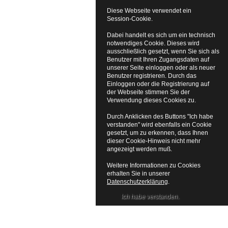
Diese Webseite verwendet ein
Session-Cookie.
Dabei handelt es sich um ein technisch
notwendiges Cookie. Dieses wird
ausschließlich gesetzt, wenn Sie sich als
Benutzer mit Ihren Zugangsdaten auf
unserer Seite einloggen oder als neuer
Benutzer registrieren. Durch das
Einloggen oder die Registrierung auf
der Webseite stimmen Sie der
Verwendung dieses Cookies zu.
Durch Anklicken des Buttons "Ich habe
verstanden" wird ebenfalls ein Cookie
gesetzt, um zu erkennen, dass Ihnen
dieser Cookie-Hinweis nicht mehr
angezeigt werden muß.
Weitere Informationen zu Cookies
erhalten Sie in unserer
Datenschutzerklärung
.
Ich habe verstanden.