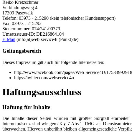
Reiko Kretzschmar
Verbindungsweg 4
17309 Pasewalk
Telefon: 03973 - 215290 (kein telefonischer Kundensupport)
Fax: 03973 - 215292
Steuernummer: 074/241/00379
Umsatzsteuer-ID: DE216864104
E-Mail
(info(at)web-service4u(Punkt)de)
Geltungsbereich
Dieses Impressum gilt auch für folgende Internetseiten:
http://www.facebook.com/pages/Web-Service4U/1753399291
https://twitter.com/webservice4u
Haftungsausschluss
Haftung für Inhalte
Die Inhalte dieser Seiten wurden mit größter Sorgfalt erarbeitet
Internetpräsenz sind wir gemäß § 7 Abs.1 TMG als Diensteanbieter 
überwachen. Hiervon unberührt bleiben allgemeingesetzliche Verpfl